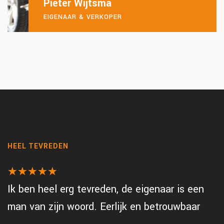
Pieter Wijtsma
EIGENAAR & VERKOPER
HEEL TEVREDEN
☆
★
☆
★
☆
★
☆
★
☆
★
Ik ben heel erg tevreden, de eigenaar is een
man van zijn woord. Eerlijk en betrouwbaar